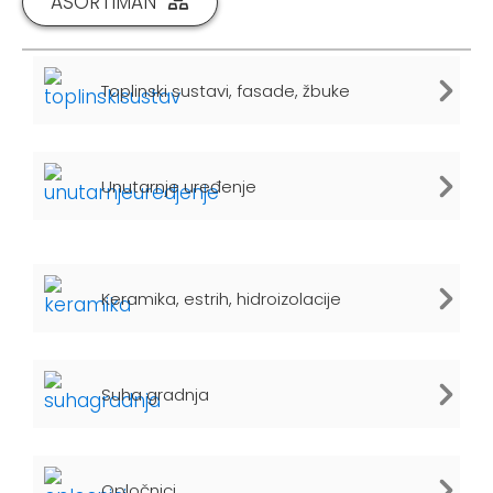
ASORTIMAN
Toplinski sustavi, fasade, žbuke
Unutarnje uređenje
Keramika, estrih, hidroizolacije
Suha gradnja
Opločnici