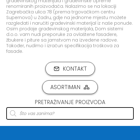
građevinskog materijala i građevinske opreme
renomiranih proizvođača. Nalazimo se na lokaciji
Zagrebačka ulica 78 (prema trgovačkom centru
Supernova) u Zadru, gdje na jednome mjestu možete
razgledati i naručiti građevinski materijal iz naše ponude.
Osim prodaje građevinskog materijala, Dom sistemi
d.o.o. vam nudi preporuke za ovlaštene fasadere,
žbukere i piture sa jamstvom na izvedene radove.
Također, nudimo i izračun specifikacija troškova za
fasade.
KONTAKT
ASORTIMAN
PRETRAŽIVANJE PROIZVODA
Products
search