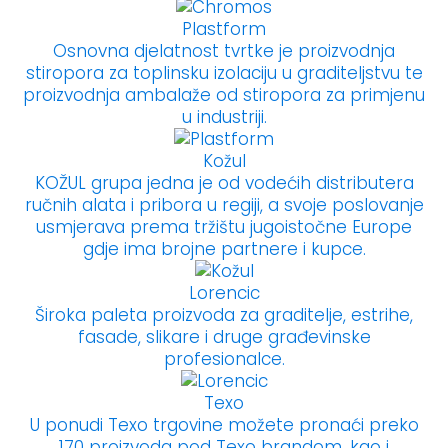
Plastform
Osnovna djelatnost tvrtke je proizvodnja
stiropora za toplinsku izolaciju u graditeljstvu te
proizvodnja ambalaže od stiropora za primjenu
u industriji.
Kožul
KOŽUL grupa jedna je od vodećih distributera
ručnih alata i pribora u regiji, a svoje poslovanje
usmjerava prema tržištu jugoistočne Europe
gdje ima brojne partnere i kupce.
Lorencic
Široka paleta proizvoda za graditelje, estrihe,
fasade, slikare i druge građevinske
profesionalce.
Texo
U ponudi Texo trgovine možete pronaći preko
170 proizvoda pod Texo brandom, kao i