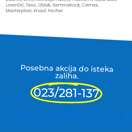
Lorenčić, Texo, Oblak, Semmelrock, Cemex,
Masterplast, Knauf, Fischer
Posebna akcija do isteka
zaliha.
023/281-137
PRAKTIK Brusilica za gips (
Brusilica za gips idealna je za sve radove brušenj