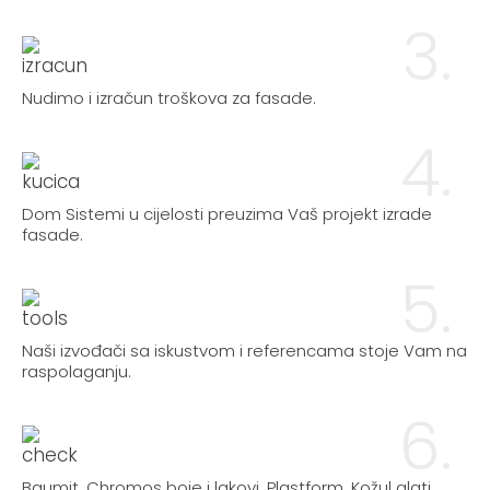
3.
Nudimo i izračun troškova za fasade.
4.
Dom Sistemi u cijelosti preuzima Vaš projekt izrade
fasade.
5.
Naši izvođači sa iskustvom i referencama stoje Vam na
raspolaganju.
6.
Baumit, Chromos boje i lakovi, Plastform, Kožul alati,