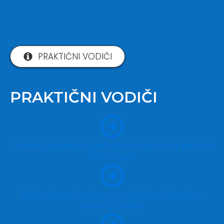
PRAKTIČNI VODIČI
PRAKTIČNI VODIČI
Pravilno ljepljenje i gletanje stiropora sa ljepilom
ProContact
Kako obnoviti prljavu i onečišćenu fasadu u
samo 2 koraka