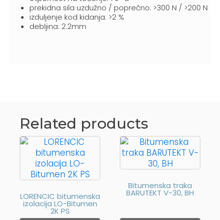
prekidna sila uzdužno / poprečno: >300 N / >200 N
izduljenje kod kidanja: >2 %
debljina: 2.2mm
Related products
Bitumenska traka
BARUTEKT V-30, BH
LORENCIC bitumenska
izolacija LO-Bitumen
2K PS