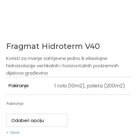
Fragmat Hidroterm V40
Koristi za manje zahtjevne jedno ili višeslojne
hidroizolacije vertikalnih i horizontalnih podzemnih
dijelova građevina
Pakiranje
1 rola (10m2), paleta (200m2)
Pakiranje
Obriši