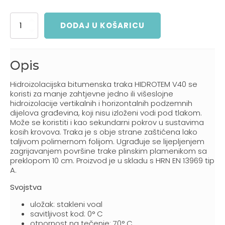
Fragmat
DODAJ U KOŠARICU
Hidroterm
V40
količina
Opis
Hidroizolacijska bitumenska traka HIDROTEM V40 se
koristi za manje zahtjevne jedno ili višeslojne
hidroizolacije vertikalnih i horizontalnih podzemnih
dijelova građevina, koji nisu izloženi vodi pod tlakom.
Može se koristiti i kao sekundarni pokrov u sustavima
kosih krovova. Traka je s obje strane zaštićena lako
taljivom polimernom folijom. Ugrađuje se lijepljenjem
zagrijavanjem površine trake plinskim plamenikom sa
preklopom 10 cm. Proizvod je u skladu s HRN EN 13969 tip
A.
Svojstva
uložak: stakleni voal
savitljivost kod: 0° C
otpornost na tečenje: 70° C