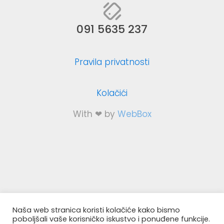
091 5635 237
Pravila privatnosti
Kolačići
With ❤ by
WebBox
Naša web stranica koristi kolačiće kako bismo
poboljšali vaše korisničko iskustvo i ponuđene funkcije.