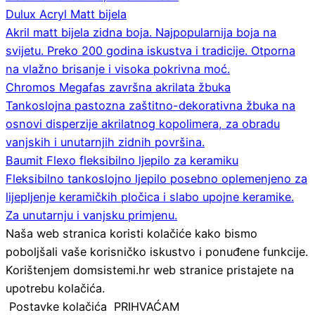
Dulux Acryl Matt bijela
Akril matt bijela zidna boja. Najpopularnija boja na
svijetu. Preko 200 godina iskustva i tradicije. Otporna
na vlažno brisanje i visoka pokrivna moć.
Chromos Megafas završna akrilata žbuka
Tankoslojna pastozna zaštitno-dekorativna žbuka na
osnovi disperzije akrilatnog kopolimera, za obradu
vanjskih i unutarnjih zidnih površina.
Baumit Flexo fleksibilno ljepilo za keramiku
Fleksibilno tankoslojno ljepilo posebno oplemenjeno za
lijepljenje keramičkih pločica i slabo upojne keramike.
Za unutarnju i vanjsku primjenu.
Naša web stranica koristi kolačiće kako bismo
poboljšali vaše korisničko iskustvo i ponuđene funkcije.
Korištenjem domsistemi.hr web stranice pristajete na
upotrebu kolačića.
Postavke kolačića
PRIHVAĆAM