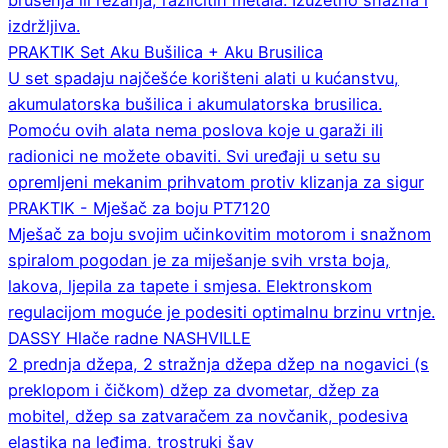
brušenja ili rezanja, različitih metala. Izuzetno snažna i
izdržljiva.
PRAKTIK Set Aku Bušilica + Aku Brusilica
U set spadaju najčešće korišteni alati u kućanstvu,
akumulatorska bušilica i akumulatorska brusilica.
Pomoću ovih alata nema poslova koje u garaži ili
radionici ne možete obaviti. Svi uređaji u setu su
opremljeni mekanim prihvatom protiv klizanja za sigur
PRAKTIK - Mješač za boju PT7120
Mješač za boju svojim učinkovitim motorom i snažnom
spiralom pogodan je za miješanje svih vrsta boja,
lakova, ljepila za tapete i smjesa. Elektronskom
regulacijom moguće je podesiti optimalnu brzinu vrtnje.
DASSY Hlače radne NASHVILLE
2 prednja džepa, 2 stražnja džepa džep na nogavici (s
preklopom i čičkom) džep za dvometar, džep za
mobitel, džep sa zatvaračem za novčanik, podesiva
elastika na leđima, trostruki šav