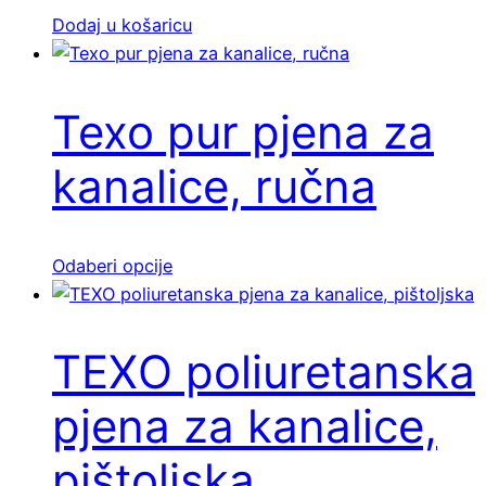
Dodaj u košaricu
Texo pur pjena za
kanalice, ručna
Ovaj
Odaberi opcije
proizvod
ima
više
TEXO poliuretanska
varijanti.
Opcije
pjena za kanalice,
se
mogu
pištoljska