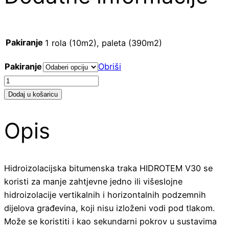
Pakiranje
1 rola (10m2), paleta (390m2)
Pakiranje
Obriši
Fragmat
Hidroterm
Dodaj u košaricu
V30
količina
Opis
Hidroizolacijska bitumenska traka HIDROTEM V30 se
koristi za manje zahtjevne jedno ili višeslojne
hidroizolacije vertikalnih i horizontalnih podzemnih
dijelova građevina, koji nisu izloženi vodi pod tlakom.
Može se koristiti i kao sekundarni pokrov u sustavima