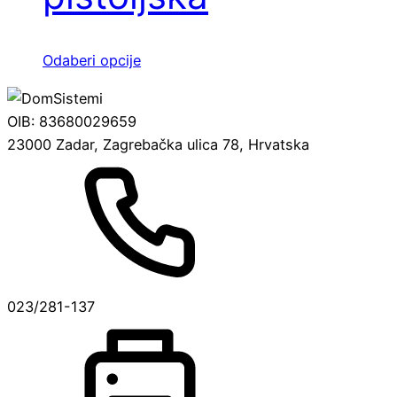
odabrati
na
stranici
Ovaj
Odaberi opcije
proizvoda
proizvod
ima
OIB: 83680029659
više
23000 Zadar, Zagrebačka ulica 78, Hrvatska
varijanti.
Opcije
se
mogu
odabrati
na
stranici
023/281-137
proizvoda