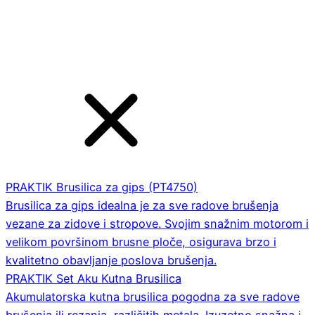
PRAKTIK Brusilica za gips (PT4750)
Brusilica za gips idealna je za sve radove brušenja
vezane za zidove i stropove. Svojim snažnim motorom i
velikom površinom brusne ploče, osigurava brzo i
kvalitetno obavljanje poslova brušenja.
PRAKTIK Set Aku Kutna Brusilica
Akumulatorska kutna brusilica pogodna za sve radove