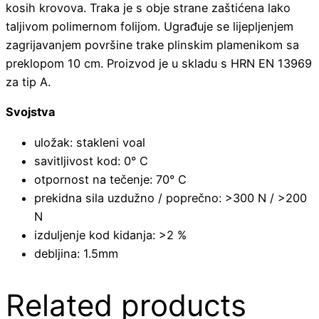
kosih krovova. Traka je s obje strane zaštićena lako
taljivom polimernom folijom. Ugrađuje se lijepljenjem
zagrijavanjem površine trake plinskim plamenikom sa
preklopom 10 cm. Proizvod je u skladu s HRN EN 13969
za tip A.
Svojstva
uložak: stakleni voal
savitljivost kod: 0° C
otpornost na tečenje: 70° C
prekidna sila uzdužno / poprečno: >300 N / >200
N
izduljenje kod kidanja: >2 %
debljina: 1.5mm
Related products