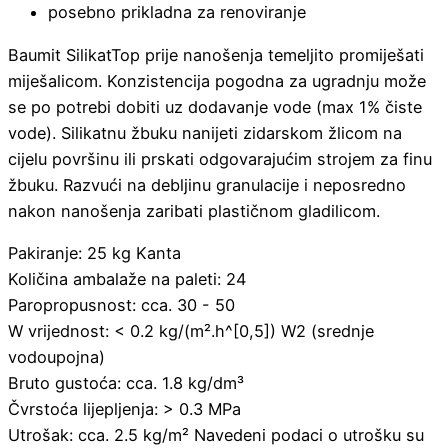
posebno prikladna za renoviranje
Baumit SilikatTop prije nanošenja temeljito promiješati
miješalicom. Konzistencija pogodna za ugradnju može
se po potrebi dobiti uz dodavanje vode (max 1% čiste
vode). Silikatnu žbuku nanijeti zidarskom žlicom na
cijelu površinu ili prskati odgovarajućim strojem za finu
žbuku. Razvući na debljinu granulacije i neposredno
nakon nanošenja zaribati plastičnom gladilicom.
Pakiranje: 25 kg Kanta
Količina ambalaže na paleti: 24
Paropropusnost: cca. 30 - 50
W vrijednost: < 0.2 kg/(m².h^[0,5]) W2 (srednje
vodoupojna)
Bruto gustoća: cca. 1.8 kg/dm³
Čvrstoća lijepljenja: > 0.3 MPa
Utrošak: cca. 2.5 kg/m² Navedeni podaci o utrošku su