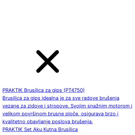
PRAKTIK Brusilica za gips (PT4750)
Brusilica za gips idealna je za sve radove brušenja
vezane za zidove i stropove. Svojim snažnim motorom i
velikom površinom brusne ploče, osigurava brzo i
kvalitetno obavljanje poslova brušenja.
PRAKTIK Set Aku Kutna Brusilica