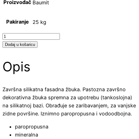
Proizvođač
Baumit
Pakiranje
25 kg
Baumit
SilikatTop
Dodaj u košaricu
količina
Opis
Završna silikatna fasadna žbuka. Pastozna završno
dekorativna žbuka spremna za upotrebu (tankoslojna)
na silikatnoj bazi. Obrađuje se zaribavanjem, za vanjske
zidne površine. Iznimno paropropusna i vodoodbojna.
paropropusna
mineralna