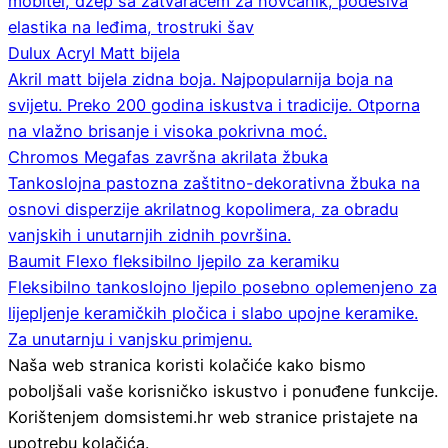
mobitel, džep sa zatvaračem za novčanik, podesiva
elastika na leđima, trostruki šav
Dulux Acryl Matt bijela
Akril matt bijela zidna boja. Najpopularnija boja na
svijetu. Preko 200 godina iskustva i tradicije. Otporna
na vlažno brisanje i visoka pokrivna moć.
Chromos Megafas završna akrilata žbuka
Tankoslojna pastozna zaštitno-dekorativna žbuka na
osnovi disperzije akrilatnog kopolimera, za obradu
vanjskih i unutarnjih zidnih površina.
Baumit Flexo fleksibilno ljepilo za keramiku
Fleksibilno tankoslojno ljepilo posebno oplemenjeno za
lijepljenje keramičkih pločica i slabo upojne keramike.
Za unutarnju i vanjsku primjenu.
Naša web stranica koristi kolačiće kako bismo
poboljšali vaše korisničko iskustvo i ponuđene funkcije.
Korištenjem domsistemi.hr web stranice pristajete na
upotrebu kolačića.