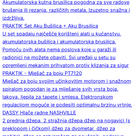
Akumulatorska kutna brusilica pogodna za sve radove
brušenja ili rezanja, različitih metala. Izuzetno snažna i
izdržljiva.
PRAKTIK Set Aku Bušilica + Aku Brusilica
U set spadaju najčešće korišteni alati u kućanstvu,
akumulatorska bušilica i akumulatorska brusilica.
Pomoću ovih alata nema poslova koje u garaži ili
radionici ne možete obaviti. Svi uređaji u setu su
opremljeni mekanim prihvatom protiv klizanja za sigur
PRAKTIK - Mješač za boju PT7120
Mješač za boju svojim učinkovitim motorom i snažnom
spiralom pogodan je za miješanje svih vrsta boja,
lakova, ljepila za tapete i smjesa. Elektronskom
regulacijom moguće je podesiti optimalnu brzinu vrtnje.
DASSY Hlače radne NASHVILLE
2 prednja džepa, 2 stražnja džepa džep na nogavici (s
preklopom i čičkom) džep za dvometar, džep za