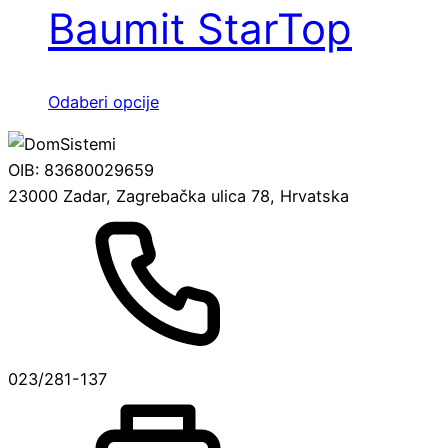
Baumit StarTop
Ovaj
Odaberi opcije
proizvod
ima
OIB: 83680029659
više
23000 Zadar, Zagrebačka ulica 78, Hrvatska
varijanti.
Opcije
se
mogu
odabrati
na
stranici
023/281-137
proizvoda