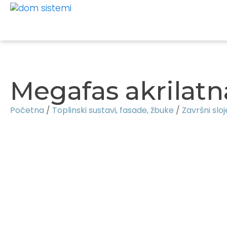
Megafas akrilat
Početna
/
Toplinski sustavi, fasade, žbuke
/
Završni sloj