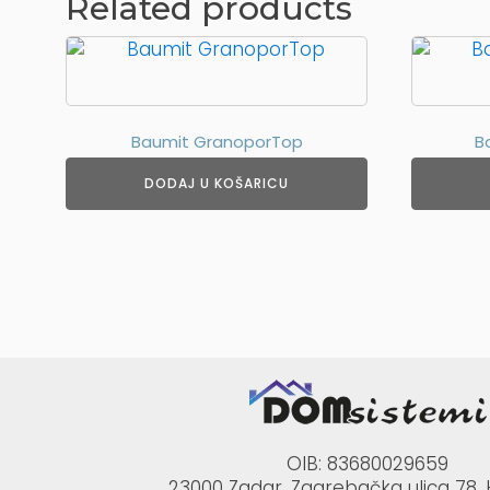
Related products
Baumit GranoporTop
B
DODAJ U KOŠARICU
OIB: 83680029659
23000 Zadar, Zagrebačka ulica 78,