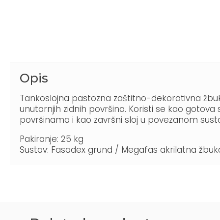
Opis
Tankoslojna pastozna zaštitno-dekorativna žbuka 
unutarnjih zidnih površina. Koristi se kao got
površinama i kao završni sloj u povezanom sustavu 
Pakiranje: 25 kg
Sustav: Fasadex grund / Megafas akrilatna žbuk