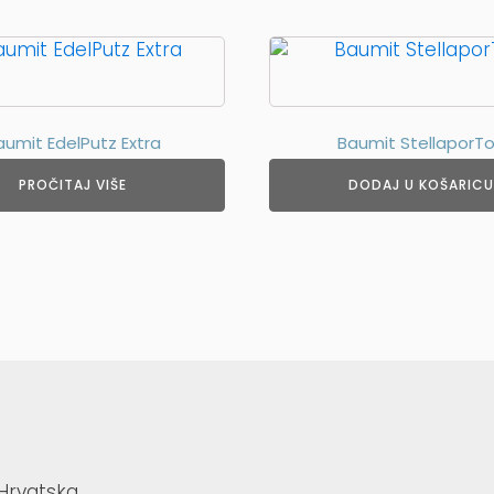
aumit EdelPutz Extra
Baumit StellaporT
PROČITAJ VIŠE
DODAJ U KOŠARICU
 Hrvatska