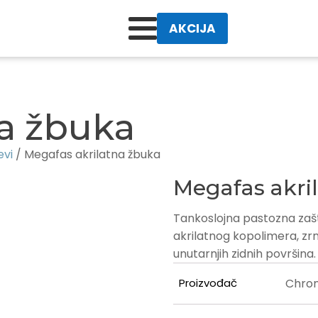
AKCIJA
na žbuka
evi
/ Megafas akrilatna žbuka
Megafas akri
Tankoslojna pastozna zašt
akrilatnog kopolimera, zrna
unutarnjih zidnih površina.
Proizvođač
Chro