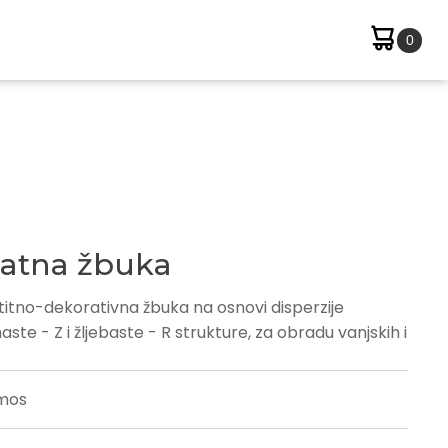
latna žbuka
itno-dekorativna žbuka na osnovi disperzije
ste - Z i žljebaste - R strukture, za obradu vanjskih i
mos