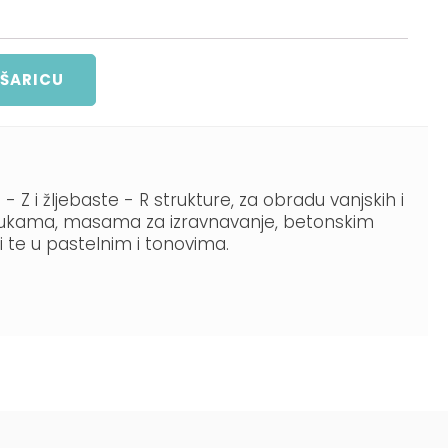
OŠARICU
Z i žljebaste - R strukture, za obradu vanjskih i
 žbukama, masama za izravnavanje, betonskim
ji te u pastelnim i tonovima.