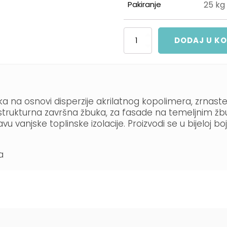
Pakiranje
25 kg
Megafas
DODAJ U K
akrilatna
žbuka
količina
na osnovi disperzije akrilatnog kopolimera, zrnaste - 
ova strukturna završna žbuka, za fasade na temeljnim
vanjske toplinske izolacije. Proizvodi se u bijeloj bo
a