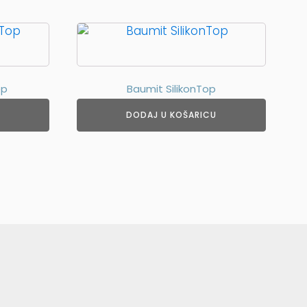
op
Baumit SilikonTop
DODAJ U KOŠARICU