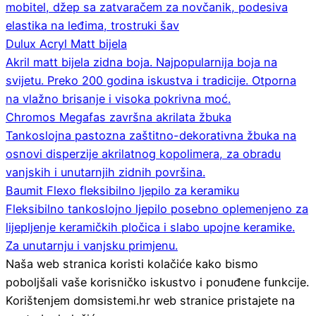
mobitel, džep sa zatvaračem za novčanik, podesiva
elastika na leđima, trostruki šav
Dulux Acryl Matt bijela
Akril matt bijela zidna boja. Najpopularnija boja na
svijetu. Preko 200 godina iskustva i tradicije. Otporna
na vlažno brisanje i visoka pokrivna moć.
Chromos Megafas završna akrilata žbuka
Tankoslojna pastozna zaštitno-dekorativna žbuka na
osnovi disperzije akrilatnog kopolimera, za obradu
vanjskih i unutarnjih zidnih površina.
Baumit Flexo fleksibilno ljepilo za keramiku
Fleksibilno tankoslojno ljepilo posebno oplemenjeno za
lijepljenje keramičkih pločica i slabo upojne keramike.
Za unutarnju i vanjsku primjenu.
Naša web stranica koristi kolačiće kako bismo
poboljšali vaše korisničko iskustvo i ponuđene funkcije.
Korištenjem domsistemi.hr web stranice pristajete na