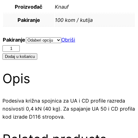
Proizvođač
Knauf
Pakiranje
100 kom / kutija
Pakiranje
Obriši
UA
/
Dodaj u košaricu
CD
-
Opis
Križna
spojnica
količina
Podesiva križna spojnica za UA i CD profile razreda
nosivosti 0,4 kN (40 kg). Za spajanje UA 50 i CD profila
kod izrade D116 stropova.