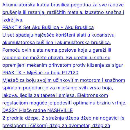
Akumulatorska kutna brusilica pogodna za sve radove
brušenja ili rezanja, različitih metala. Izuzetno snažna i
izdržljiva.
PRAKTIK Set Aku Bušilica + Aku Brusilica
U set spadaju najčešće korišteni alati u kućanstvu,
akumulatorska bušilica i akumulatorska brusilica.
Pomoću ovih alata nema poslova koje u garaži ili
radionici ne možete obaviti. Svi uređaji u setu su
opremljeni mekanim prihvatom protiv klizanja za sigur
PRAKTIK - Mješač za boju PT7120
Mješač za boju svojim učinkovitim motorom i snažnom
spiralom pogodan je za miješanje svih vrsta boja,
lakova, ljepila za tapete i smjesa. Elektronskom
regulacijom moguće je podesiti optimalnu brzinu vrtnje.
DASSY Hlače radne NASHVILLE
2 prednja džepa, 2 stražnja džepa džep na nogavici (s
preklopom i čičkom) džep za dvometar, džep za