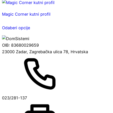
ima
mogu
više
odabrati
Magic Corner kutni profil
varijanti.
na
Ovaj
Opcije
stranici
Odaberi opcije
proizvod
se
proizvoda
ima
mogu
više
odabrati
OIB: 83680029659
varijanti.
na
23000 Zadar, Zagrebačka ulica 78, Hrvatska
Opcije
stranici
se
proizvoda
mogu
odabrati
na
stranici
proizvoda
023/281-137