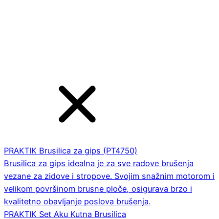
PRAKTIK Brusilica za gips (PT4750)
Brusilica za gips idealna je za sve radove brušenja
vezane za zidove i stropove. Svojim snažnim motorom i
velikom površinom brusne ploče, osigurava brzo i
kvalitetno obavljanje poslova brušenja.
PRAKTIK Set Aku Kutna Brusilica