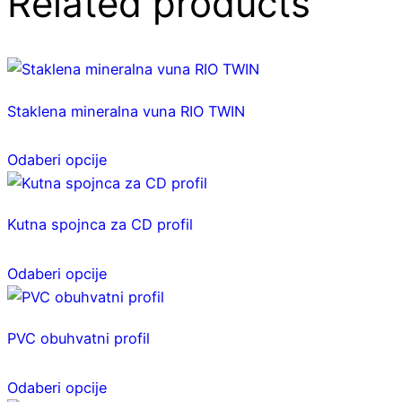
Related products
Staklena mineralna vuna RIO TWIN
Ovaj
Odaberi opcije
proizvod
ima
više
Kutna spojnca za CD profil
varijanti.
Ovaj
Opcije
Odaberi opcije
proizvod
se
ima
mogu
više
odabrati
PVC obuhvatni profil
varijanti.
na
Ovaj
Opcije
stranici
Odaberi opcije
proizvod
se
proizvoda