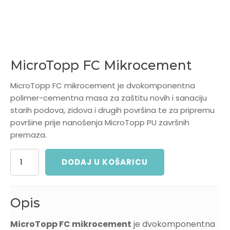
MicroTopp FC Mikrocement
MicroTopp FC mikrocement je dvokomponentna
polimer-cementna masa za zaštitu novih i sanaciju
starih podova, zidova i drugih površina te za pripremu
površine prije nanošenja MicroTopp PU završnih
premaza.
MicroTopp
DODAJ U KOŠARICU
FC
Mikrocement
količina
Opis
MicroTopp FC mikrocement
je dvokomponentna