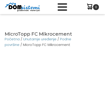
MicroTopp FC Mikrocement
Početna
/
Unutarnje uređenje
/
Podne
površine
/ MicroTopp FC Mikrocement