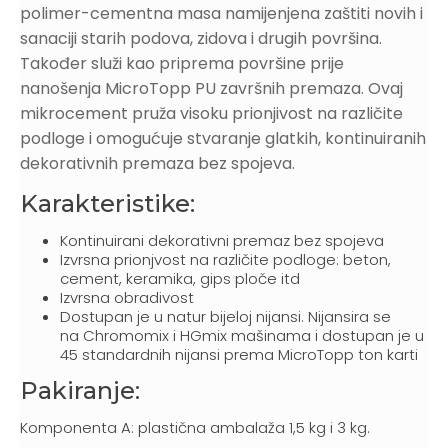
polimer-cementna masa namijenjena zaštiti novih i
sanaciji starih podova, zidova i drugih površina.
Također služi kao priprema površine prije
nanošenja MicroTopp PU završnih premaza. Ovaj
mikrocement pruža visoku prionjivost na različite
podloge i omogućuje stvaranje glatkih, kontinuiranih
dekorativnih premaza bez spojeva.
Karakteristike:
Kontinuirani dekorativni premaz bez spojeva
Izvrsna prionjvost na različite podloge: beton,
cement, keramika, gips ploče itd
Izvrsna obradivost
Dostupan je u natur bijeloj nijansi. Nijansira se
na Chromomix i HGmix mašinama i dostupan je u
45 standardnih nijansi prema MicroTopp ton karti
Pakiranje:
Komponenta A: plastična ambalaža 1,5 kg i 3 kg.