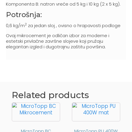
Komponenta B: natron vreće od 5 kg i 10 kg (2 x 5 kg).
Potrošnja:
2
0,6 kg/m
za jedan sloj , ovisno o hrapavosti podloge
Ovaj mikrocement je odličan izbor za moderne i
estetski privlačne završne slojeve koji pružaju
elegantan izgled i dugotrajnu zaštitu površina.
Related products
MicroTopp BC
MicroTopp PU 400W