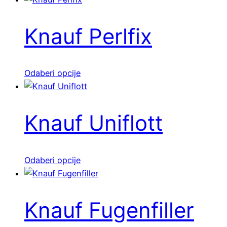
Knauf Perlfix
Ovaj
Odaberi opcije
proizvod
ima
više
Knauf Uniflott
varijanti.
Opcije
se
Ovaj
Odaberi opcije
mogu
proizvod
odabrati
ima
na
više
Knauf Fugenfiller
stranici
varijanti.
proizvoda
Opcije