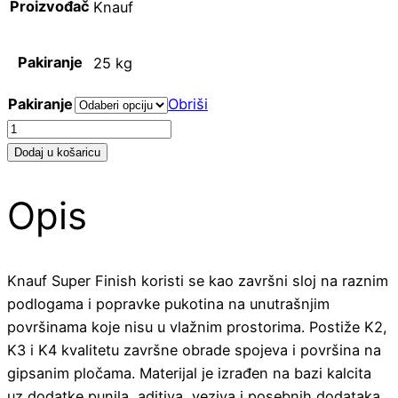
Proizvođač
Knauf
Pakiranje
25 kg
Pakiranje
Obriši
Knauf
Super
Dodaj u košaricu
Finish
količina
Opis
Knauf Super Finish koristi se kao završni sloj na raznim
podlogama i popravke pukotina na unutrašnjim
površinama koje nisu u vlažnim prostorima. Postiže K2,
K3 i K4 kvalitetu završne obrade spojeva i površina na
gipsanim pločama. Materijal je izrađen na bazi kalcita
uz dodatke punila, aditiva, veziva i posebnih dodataka.