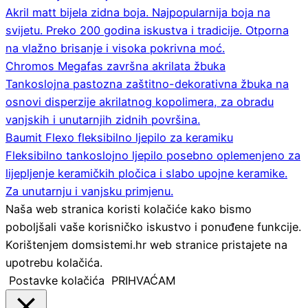
Akril matt bijela zidna boja. Najpopularnija boja na
svijetu. Preko 200 godina iskustva i tradicije. Otporna
na vlažno brisanje i visoka pokrivna moć.
Chromos Megafas završna akrilata žbuka
Tankoslojna pastozna zaštitno-dekorativna žbuka na
osnovi disperzije akrilatnog kopolimera, za obradu
vanjskih i unutarnjih zidnih površina.
Baumit Flexo fleksibilno ljepilo za keramiku
Fleksibilno tankoslojno ljepilo posebno oplemenjeno za
lijepljenje keramičkih pločica i slabo upojne keramike.
Za unutarnju i vanjsku primjenu.
Naša web stranica koristi kolačiće kako bismo
poboljšali vaše korisničko iskustvo i ponuđene funkcije.
Korištenjem domsistemi.hr web stranice pristajete na
upotrebu kolačića.
Postavke kolačića
PRIHVAĆAM