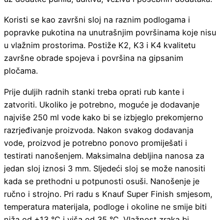
Koristi se kao završni sloj na raznim podlogama i
popravke pukotina na unutrašnjim površinama koje nisu
u vlažnim prostorima. Postiže K2, K3 i K4 kvalitetu
završne obrade spojeva i površina na gipsanim
pločama.
Prije duljih radnih stanki treba oprati rub kante i
zatvoriti. Ukoliko je potrebno, moguće je dodavanje
najviše 250 ml vode kako bi se izbjeglo prekomjerno
razrjeđivanje proizvoda. Nakon svakog dodavanja
vode, proizvod je potrebno ponovo promiješati i
testirati nanošenjem. Maksimalna debljina nanosa za
jedan sloj iznosi 3 mm. Sljedeći sloj se može nanositi
kada se prethodni u potpunosti osuši. Nanošenje je
ručno i strojno. Pri radu s Knauf Super Finish smjesom,
temperatura materijala, podloge i okoline ne smije biti
niža od +13 °C i viša od 35 °C. Vlažnost zraka bi