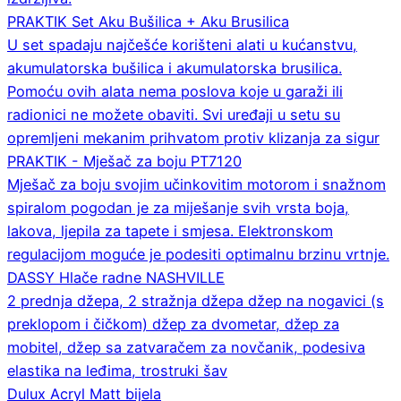
PRAKTIK Set Aku Bušilica + Aku Brusilica
U set spadaju najčešće korišteni alati u kućanstvu,
akumulatorska bušilica i akumulatorska brusilica.
Pomoću ovih alata nema poslova koje u garaži ili
radionici ne možete obaviti. Svi uređaji u setu su
opremljeni mekanim prihvatom protiv klizanja za sigur
PRAKTIK - Mješač za boju PT7120
Mješač za boju svojim učinkovitim motorom i snažnom
spiralom pogodan je za miješanje svih vrsta boja,
lakova, ljepila za tapete i smjesa. Elektronskom
regulacijom moguće je podesiti optimalnu brzinu vrtnje.
DASSY Hlače radne NASHVILLE
2 prednja džepa, 2 stražnja džepa džep na nogavici (s
preklopom i čičkom) džep za dvometar, džep za
mobitel, džep sa zatvaračem za novčanik, podesiva
elastika na leđima, trostruki šav
Dulux Acryl Matt bijela