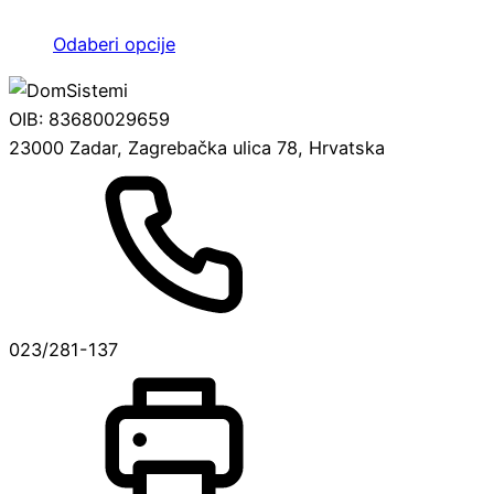
se
Ovaj
Odaberi opcije
mogu
proizvod
odabrati
ima
na
OIB: 83680029659
više
stranici
23000 Zadar, Zagrebačka ulica 78, Hrvatska
varijanti.
proizvoda
Opcije
se
mogu
odabrati
na
stranici
023/281-137
proizvoda