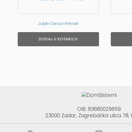
proizvod
ima
više
Jubin Decor Primer
varijanti.
Opcije
se
DODAJ U KOŠARICU
mogu
odabrati
na
stranici
proizvo
OIB: 83680029659
23000 Zadar, Zagrebačka ulica 78,