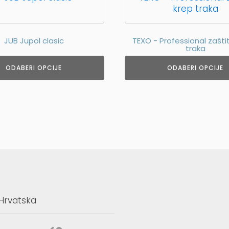
proizvod
ima
više
JUB Jupol clasic
TEXO - Professional zašti
varijanti.
traka
Opcije
se
ODABERI OPCIJE
ODABERI OPCIJE
mogu
odabrati
na
stranici
da
proizvoda
 Hrvatska