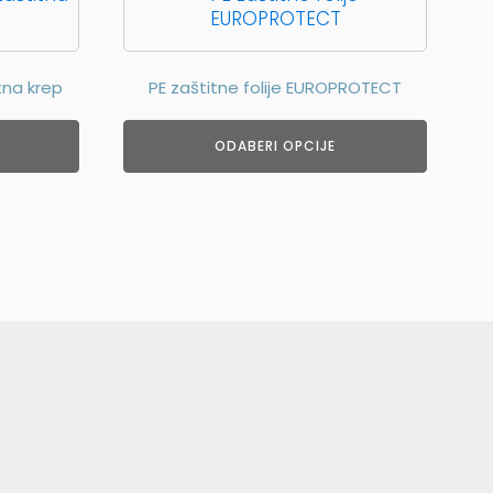
proizvod
ima
više
tna krep
PE zaštitne folije EUROPROTECT
varijanti.
Opcije
se
ODABERI OPCIJE
mogu
odabrati
na
stranici
proizvoda