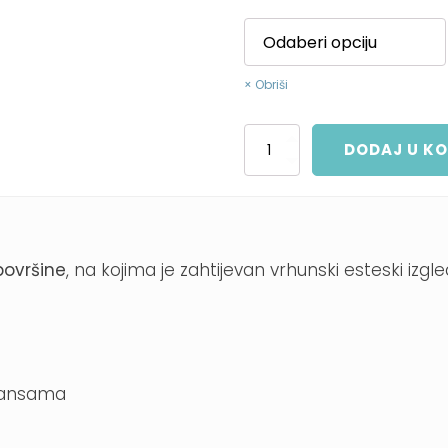
Obriši
JUPOL
DODAJ U K
Gold
advanced
količina
površine
, na kojima je zahtijevan vrhunski esteski izgle
ijansama