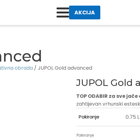
AKCIJA
anced
ativna obrada
/ JUPOL Gold advanced
JUPOL Gold 
TOP ODABIR za sve jače
zahtijevan vrhunski esteski
Pakiranje
0.75 l, 
Pakiranje