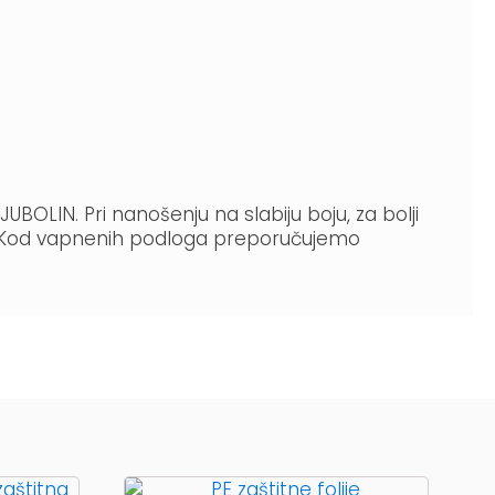
OLIN. Pri nanošenju na slabiju boju, za bolji
. Kod vapnenih podloga preporučujemo
Ovaj