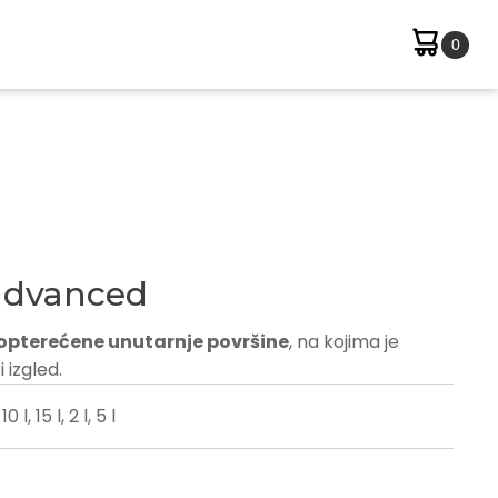
advanced
 opterećene unutarnje površine
, na kojima je
 izgled.
10 l, 15 l, 2 l, 5 l