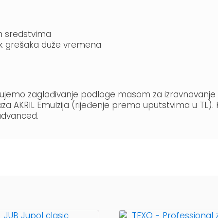
m sredstvima
ak grešaka duže vremena
ujemo zaglađivanje podloge masom za izravnavanje JUB
a AKRIL Emulzija (rijeđenje prema uputstvima u TL)
advanced.
Ovaj