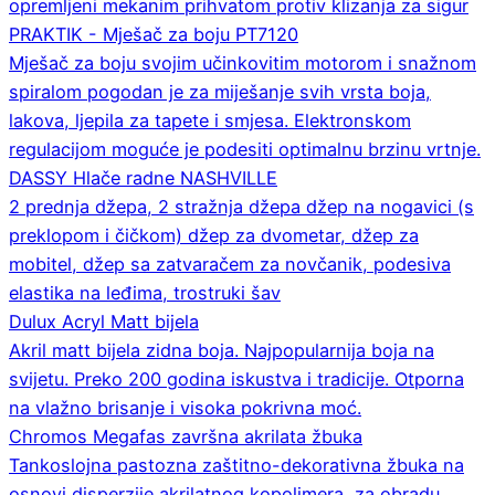
opremljeni mekanim prihvatom protiv klizanja za sigur
PRAKTIK - Mješač za boju PT7120
Mješač za boju svojim učinkovitim motorom i snažnom
spiralom pogodan je za miješanje svih vrsta boja,
lakova, ljepila za tapete i smjesa. Elektronskom
regulacijom moguće je podesiti optimalnu brzinu vrtnje.
DASSY Hlače radne NASHVILLE
2 prednja džepa, 2 stražnja džepa džep na nogavici (s
preklopom i čičkom) džep za dvometar, džep za
mobitel, džep sa zatvaračem za novčanik, podesiva
elastika na leđima, trostruki šav
Dulux Acryl Matt bijela
Akril matt bijela zidna boja. Najpopularnija boja na
svijetu. Preko 200 godina iskustva i tradicije. Otporna
na vlažno brisanje i visoka pokrivna moć.
Chromos Megafas završna akrilata žbuka
Tankoslojna pastozna zaštitno-dekorativna žbuka na
osnovi disperzije akrilatnog kopolimera, za obradu