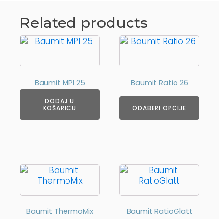
Related products
Ovaj
proizvod
ima
više
Baumit MPI 25
Baumit Ratio 26
varijanti.
Opcije
DODAJ U
se
KOŠARICU
ODABERI OPCIJE
mogu
odabrati
na
stranici
proizvoda
Baumit ThermoMix
Baumit RatioGlatt