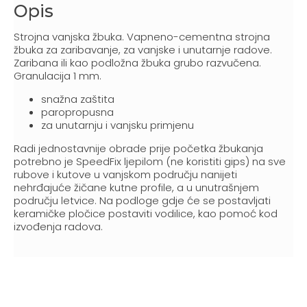
Opis
Strojna vanjska žbuka. Vapneno-cementna strojna
žbuka za zaribavanje, za vanjske i unutarnje radove.
Zaribana ili kao podložna žbuka grubo razvučena.
Granulacija 1 mm.
snažna zaštita
paropropusna
za unutarnju i vanjsku primjenu
Radi jednostavnije obrade prije početka žbukanja
potrebno je SpeedFix ljepilom (ne koristiti gips) na sve
rubove i kutove u vanjskom području nanijeti
nehrđajuće žičane kutne profile, a u unutrašnjem
području letvice. Na podloge gdje će se postavljati
keramičke pločice postaviti vodilice, kao pomoć kod
izvođenja radova.