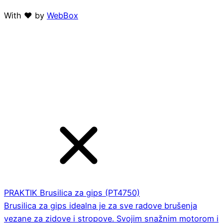
With ❤ by
WebBox
PRAKTIK Brusilica za gips (PT4750)
Brusilica za gips idealna je za sve radove brušenja
vezane za zidove i stropove. Svojim snažnim motorom i