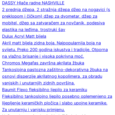
DASSY Hlače radne NASHVILLE
2 prednja džepa, 2 stražnja džepa džep na nogavici (s
preklopom i čičkom) džep za dvometar, džep za
mobitel, džep sa zatvaračem za novčanik, podesiva
elastika na leđima, trostruki šav
Dulux Acryl Matt bijela
Akril matt bijela zidna boja. Najpopularnija boja na
svijetu. Preko 200 godina iskustva i tradicije. Otporna
na vlažno brisanje i visoka pokrivna moć.
Chromos Megafas završna akrilata žbuka
Tankoslojna pastozna zaštitno-dekorativna žbuka na
osnovi disperzije akrilatnog kopolimera, za obradu
vanjskih i unutarnjih zidnih površina.
Baumit Flexo fleksibilno ljepilo za keramiku
Fleksibilno tankoslojno ljepilo posebno oplemenjeno za
lijepljenje keramičkih pločica i slabo upojne keramike.
Za unutarnju i vanjsku primjenu.