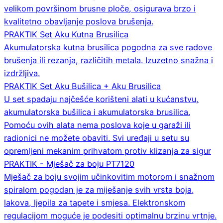
velikom površinom brusne ploče, osigurava brzo i
kvalitetno obavljanje poslova brušenja.
PRAKTIK Set Aku Kutna Brusilica
Akumulatorska kutna brusilica pogodna za sve radove
brušenja ili rezanja, različitih metala. Izuzetno snažna i
izdržljiva.
PRAKTIK Set Aku Bušilica + Aku Brusilica
U set spadaju najčešće korišteni alati u kućanstvu,
akumulatorska bušilica i akumulatorska brusilica.
Pomoću ovih alata nema poslova koje u garaži ili
radionici ne možete obaviti. Svi uređaji u setu su
opremljeni mekanim prihvatom protiv klizanja za sigur
PRAKTIK - Mješač za boju PT7120
Mješač za boju svojim učinkovitim motorom i snažnom
spiralom pogodan je za miješanje svih vrsta boja,
lakova, ljepila za tapete i smjesa. Elektronskom
regulacijom moguće je podesiti optimalnu brzinu vrtnje.