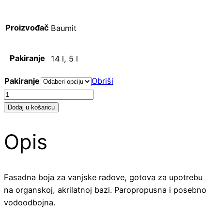
Proizvođač
Baumit
Pakiranje
14 l, 5 l
Pakiranje
Obriši
Baumit
GranoporColor
Dodaj u košaricu
količina
Opis
Fasadna boja za vanjske radove, gotova za upotrebu
na organskoj, akrilatnoj bazi. Paropropusna i posebno
vodoodbojna.