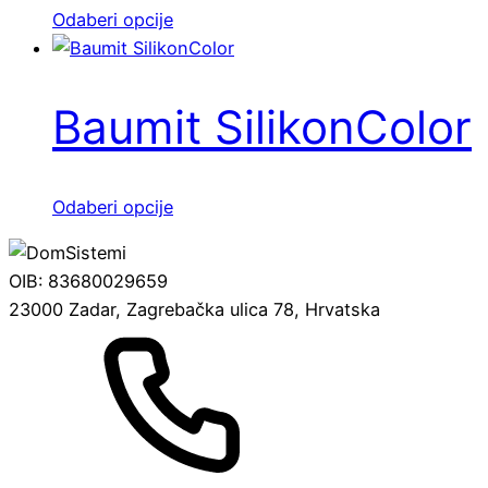
se
Ovaj
Odaberi opcije
mogu
proizvod
odabrati
ima
na
više
Baumit SilikonColor
stranici
varijanti.
proizvoda
Opcije
se
Ovaj
Odaberi opcije
mogu
proizvod
odabrati
ima
na
OIB: 83680029659
više
stranici
23000 Zadar, Zagrebačka ulica 78, Hrvatska
varijanti.
proizvoda
Opcije
se
mogu
odabrati
na