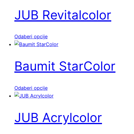
JUB Revitalcolor
Ovaj
Odaberi opcije
proizvod
ima
više
Baumit StarColor
varijanti.
Opcije
se
Ovaj
Odaberi opcije
mogu
proizvod
odabrati
ima
na
više
JUB Acrylcolor
stranici
varijanti.
proizvoda
Opcije