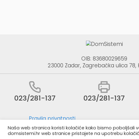
odabrati
na
stranici
proizvo
OIB: 83680029659
23000 Zadar, Zagrebačka ulica 78,
023/281-137
023/281-137
Pravila privatnosti
Naša web stranica koristi kolačiće kako bismo poboljšali v
With ❤ by
WebBox
domsistemi.hr web stranice pristajete na upotrebu kolači