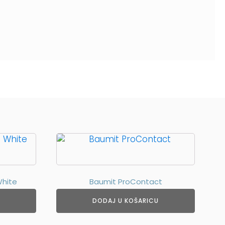
White
Baumit ProContact
DODAJ U KOŠARICU