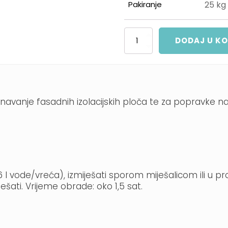
Pakiranje
25 kg
Baumit
DODAJ U K
DuoContact
količina
izravnavanje fasadnih izolacijskih ploča te za popravk
 vode/vreća), izmiješati sporom miješalicom ili u prot
šati. Vrijeme obrade: oko 1,5 sat.