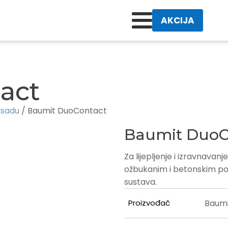
AKCIJA
act
fasadu
/ Baumit DuoContact
Baumit DuoC
Za lijepljenje i izravnavan
ožbukanim i betonskim po
sustava.
Proizvođač
Baumi