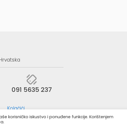
da
 Hrvatska
091 5635 237
Kolačići
aše korisničko iskustvo i ponuđene funkcije. Korištenjem
ća.