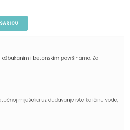
OŠARICU
e na ožbukanim i betonskim površinama. Za
očnoj miješalici uz dodavanje iste količine vode;