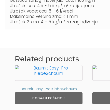
Gustoća suhog materijala: cca. 1400 kg/m³
Utrošak: cca. 4.5 - 5.5 kg/m² za lijepljenje
Utrošak vode: cca. 5 - 6 l/vreći
Maksimalna veličina zrna: < 1 mm
Utrošak 2: cca. 4 - 5 kg/m² za zaglađivanje
Related products
Ovaj
proizvod
ima
više
Baumit Easy-Pro KlebeSchaum
varijanti.
Opcije
DODAJ U KOŠARICU
se
mogu