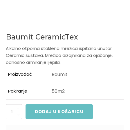
Baumit CeramicTex
Alkalno otporna staklena mrežica ispitana unutar
Ceramic sustava. Mrežica dizajnirana za ojačanje,
odnosno armiranje ljepila.
Proizvođač
Baumit
Pakiranje
50m2
Baumit
DODAJ U KOŠARICU
CeramicTex
količina