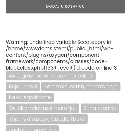
DODAJ U KOŠARICU
Warning
: Undefined variable $ccategory in
/home/wwwdomsistemi/public_html/wp-
content/plugins/oxygen/component-
framework/components/classes/code-
block.class.php(133) : eval()'d code
on line
3
Alati, građevinska oprema i pribor
Boje i lakovi
Keramika, estrih, hidroizolacija
Nekategorizirane
Ostali građevinski materijali
Suha gradnja
Toplinski sustavi, fasade, žbuke
Unutarnje uređenje